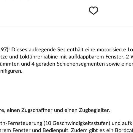
97)! Dieses aufregende Set enthält eine motorisierte L
pitze und Lokführerkabine mit aufklappbarem Fenster, 
krümmten und 4 geraden Schienensegmenten sowie einen
al und 4 LEGO Minifiguren.
re, einen Zugschaffner und einen Zugbegleiter.
tooth-Fernsteuerung (10 Geschwindigkeitsstufen) und au
arem Fenster und Bedienpult. Zudem gibt es ein Bordc