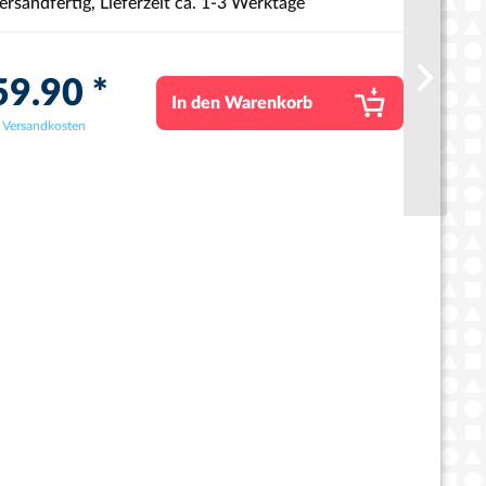
ersandfertig, Lieferzeit ca. 1-3 Werktage
9.90 *
In den
Warenkorb
. Versandkosten